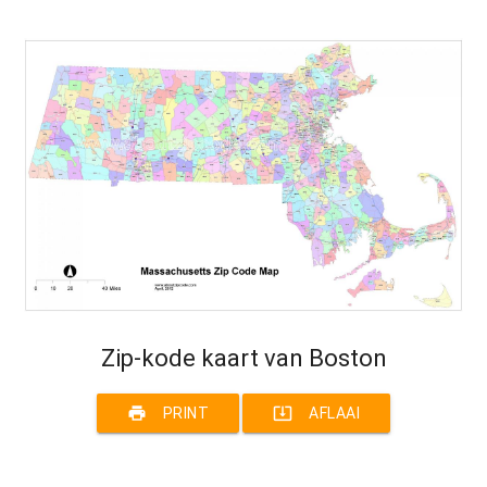
Zip-kode kaart van Boston
print
system_update_alt
PRINT
AFLAAI