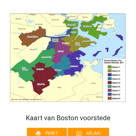
Kaart van Boston voorstede
print
system_update_alt
PRINT
AFLAAI