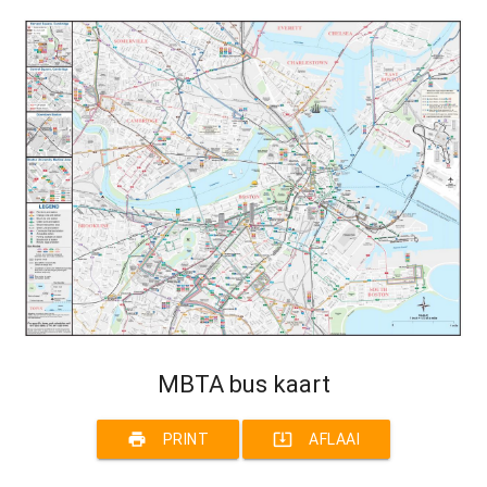
MBTA bus kaart
print
system_update_alt
PRINT
AFLAAI