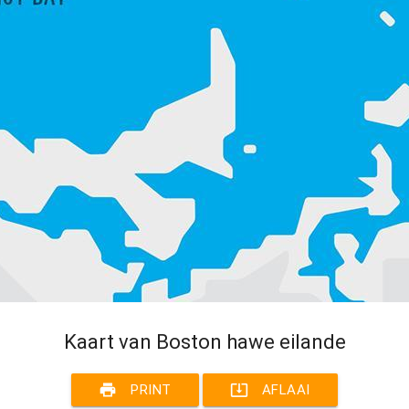
Kaart van Boston hawe eilande
print
system_update_alt
PRINT
AFLAAI